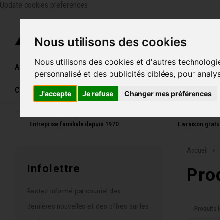
Update cookies preferences
Catégo
Nous utilisons des cookies
Nous utilisons des cookies et d'autres technologi
Accueil
Vélos
Souliers
Casques
Femme
personnalisé et des publicités ciblées, pour analy
Carte cadeau
J'accepte
Je refuse
Changer mes préférences
Entreprise familiale depuis 1970
Livraison grat
Accueil
Infolettre
Pro
Restez informé par courriel des
dernières nouvelles et des offres sur les
Produits l