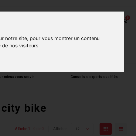
0
ur notre site, pour vous montrer un contenu
on
Nos Services
Nos boutiques
 de nos visiteurs.
ur mieux vous servir
Conseils d'experts qualifiés
city bike
Affiche 1 - 0 de 0
Afficher:
12