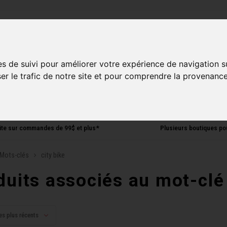
ries
es de suivi pour améliorer votre expérience de navigation s
Homme
Accessoires
Composantes
Liquidati
ser le trafic de notre site et pour comprendre la provenance
uite sur commandes de 99$ et plus*
Plusieurs boutiques po
Mots-clés
city bike
duits associés au mot-clé 
es plus récents