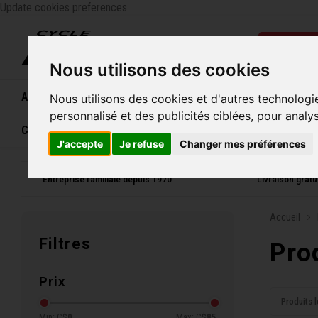
Update cookies preferences
Catégo
Nous utilisons des cookies
Accueil
Vélos
Souliers
Casques
Femme
Nous utilisons des cookies et d'autres technologi
personnalisé et des publicités ciblées, pour analy
Carte cadeau
J'accepte
Je refuse
Changer mes préférences
Entreprise familiale depuis 1970
Livraison grat
Accueil
Filtres
Pro
Prix
Produits l
Min: C$
0
Max: C$
85