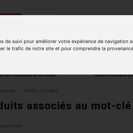
ries
Homme
Accessoires
Composantes
Liquidati
es de suivi pour améliorer votre expérience de navigation s
ser le trafic de notre site et pour comprendre la provenance
uite sur commandes de 99$ et plus*
Plusieurs boutiques po
Mots-clés
COMBO LOCK CABLE
duits associés au mot-c
es plus récents