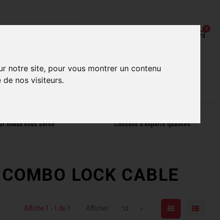
0
on
Nos Services
Nos boutiques
ur notre site, pour vous montrer un contenu
 de nos visiteurs.
ur mieux vous servir
Conseils d'experts qualifiés
lé COMBO LOCK CABLE
Affiche 1 - 1 de 1
Afficher:
12