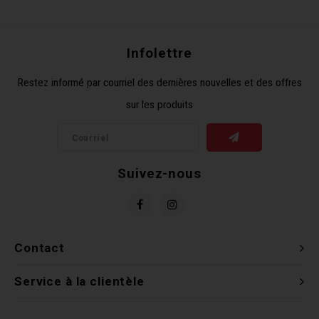
Récré
BMX
Prom
Panie
Clés 
Dérai
Derni
Infolettre
Trail
Miroi
Outil
Grou
Restez informé par courriel des dernières nouvelles et des offres
sur les produits
Cadr
Gard
Outil
Levie
Cloch
Pomp
Petit
Suivez-nous
Béqui
Suppo
Piéce
Entre
Outil
Piéce
Contact
Ensem
Service à la clientèle
Clés 