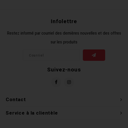
Récré
BMX
Prom
Panie
Clés 
Dérai
Derni
Infolettre
Trail
Miroi
Outil
Grou
Restez informé par courriel des dernières nouvelles et des offres
sur les produits
Cadr
Gard
Outil
Levie
Cloch
Pomp
Petit
Suivez-nous
Béqui
Suppo
Piéce
Entre
Outil
Piéce
Contact
Ensem
Service à la clientèle
Clés 