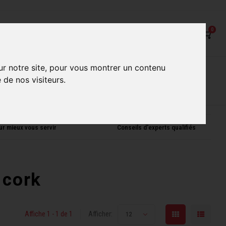
0
ur notre site, pour vous montrer un contenu
on
Nos Services
Nos boutiques
 de nos visiteurs.
ur mieux vous servir
Conseils d'experts qualifiés
 cork
Affiche 1 - 1 de 1
Afficher:
12