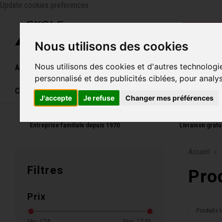
Update cookies preferences
Catégo
Nous utilisons des cookies
Nous utilisons des cookies et d'autres technologi
Accueil
Vélos
Souliers
Casques
Femme
personnalisé et des publicités ciblées, pour analy
Carte cadeau
J'accepte
Je refuse
Changer mes préférences
Entreprise familiale depuis 1970
Livraison grat
Accueil
Filtres
Pro
Prix
Produits l
Min: C$
0
Max: C$
25