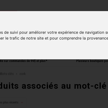
ries
es de suivi pour améliorer votre expérience de navigation s
Homme
Accessoires
Composantes
Liquidati
ser le trafic de notre site et pour comprendre la provenance
uite sur commandes de 99$ et plus*
Plusieurs boutiques po
Mots-clés
cork
duits associés au mot-clé
es plus récents