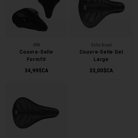
Récré
BMX
Prom
Panie
Clés 
Dérai
Derni
Trail
Miroi
Outil
Grou
49N
Selle Royal
Cadr
Gard
Outil
Levie
Couvre-Selle
Couvre-Selle Gel
Formfit
Large
Cloch
Pomp
Petit
34,99$CA
33,00$CA
Béqui
Suppo
Piéce
Entre
Outil
Piéce
Ensem
Clés 