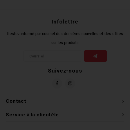
Récré
BMX
Prom
Panie
Clés 
Dérai
Derni
Infolettre
Trail
Miroi
Outil
Grou
Restez informé par courriel des dernières nouvelles et des offres
sur les produits
Cadr
Gard
Outil
Levie
Cloch
Pomp
Petit
Suivez-nous
Béqui
Suppo
Piéce
Entre
Outil
Piéce
Contact
Ensem
Service à la clientèle
Clés 