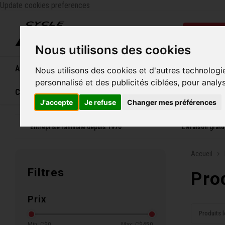
Update cookies preferences
Catégo
Nous utilisons des cookies
Accueil
Vélos
Souliers
Casques
Femme
Nous utilisons des cookies et d'autres technologi
personnalisé et des publicités ciblées, pour analy
Carte cadeau
J'accepte
Je refuse
Changer mes préférences
Entreprise familiale depuis 1970
Livraison grat
Accueil
Filtres
Pro
Prix
Produits l
Min: C$
0
Max: C$
450