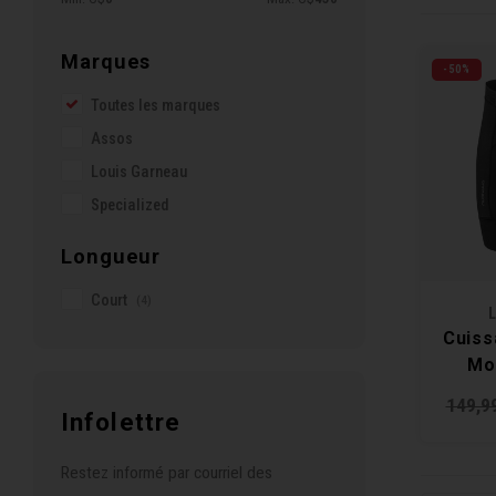
Marques
-50%
Toutes les marques
Assos
Louis Garneau
Specialized
Longueur
Court
(4)
L
Cuiss
Mo
149,9
Infolettre
Restez informé par courriel des