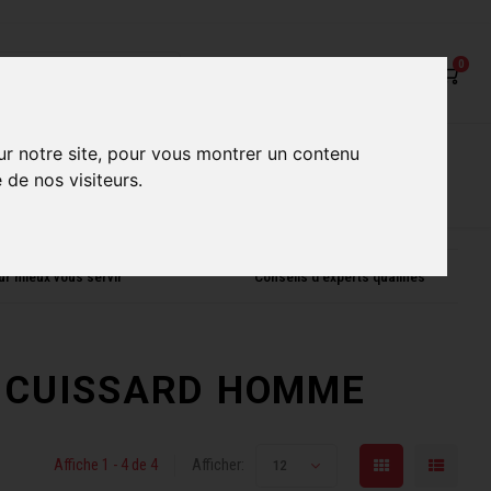
0
on
Nos Services
Nos boutiques
ur notre site, pour vous montrer un contenu
 de nos visiteurs.
ur mieux vous servir
Conseils d'experts qualifiés
lé CUISSARD HOMME
Affiche 1 - 4 de 4
Afficher:
12