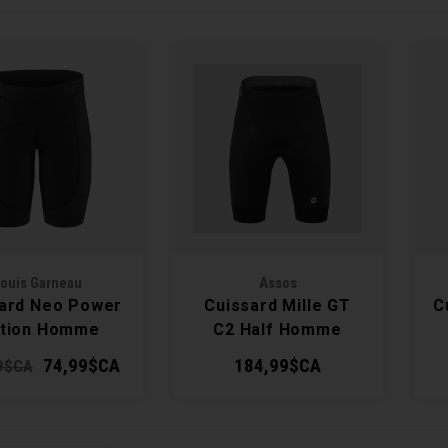
ouis Garneau
Assos
ard Neo Power
Cuissard Mille GT
C
tion Homme
C2 Half Homme
74,99$CA
184,99$CA
9$CA