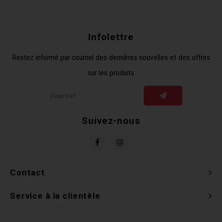
Récré
BMX
Prom
Panie
Clés 
Dérai
Derni
Infolettre
Trail
Miroi
Outil
Grou
Restez informé par courriel des dernières nouvelles et des offres
sur les produits
Cadr
Gard
Outil
Levie
Cloch
Pomp
Petit
Suivez-nous
Béqui
Suppo
Piéce
Entre
Outil
Piéce
Contact
Ensem
Service à la clientèle
Clés 