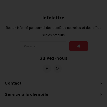
Récré
BMX
Prom
Panie
Clés 
Dérai
Derni
Infolettre
Trail
Miroi
Outil
Grou
Restez informé par courriel des dernières nouvelles et des offres
sur les produits
Cadr
Gard
Outil
Levie
Cloch
Pomp
Petit
Suivez-nous
Béqui
Suppo
Piéce
Entre
Outil
Piéce
Contact
Ensem
Service à la clientèle
Clés 