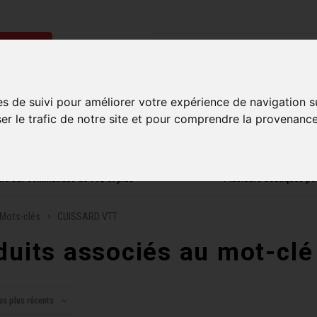
ries
Homme
Accessoires
Composantes
Liquidati
es de suivi pour améliorer votre expérience de navigation s
ser le trafic de notre site et pour comprendre la provenance
uite sur commandes de 99$ et plus*
Plusieurs boutiques po
Mots-clés
CUISSARD VTT
duits associés au mot-c
es plus récents