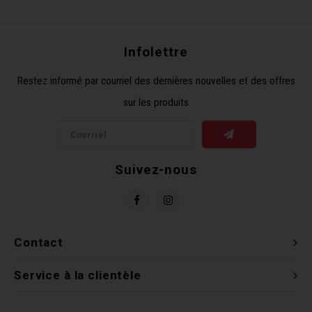
Récré
BMX
Prom
Panie
Clés 
Dérai
Derni
Infolettre
Trail
Miroi
Outil
Grou
Restez informé par courriel des dernières nouvelles et des offres
sur les produits
Cadr
Gard
Outil
Levie
Cloch
Pomp
Petit
Suivez-nous
Béqui
Suppo
Piéce
Entre
Outil
Piéce
Contact
Ensem
Service à la clientèle
Clés 