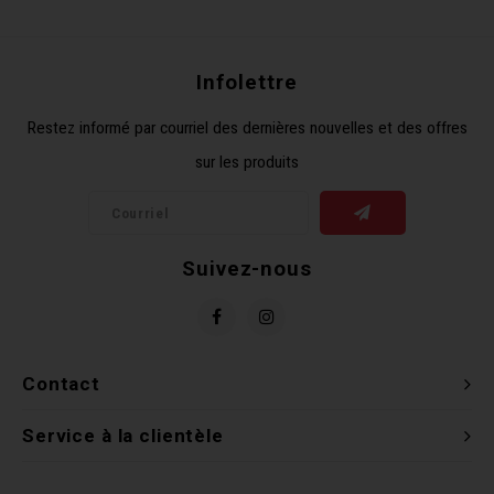
Récré
BMX
Prom
Panie
Clés 
Dérai
Derni
Infolettre
Trail
Miroi
Outil
Grou
Restez informé par courriel des dernières nouvelles et des offres
sur les produits
Cadr
Gard
Outil
Levie
Cloch
Pomp
Petit
Suivez-nous
Béqui
Suppo
Piéce
Entre
Outil
Piéce
Contact
Ensem
Service à la clientèle
Clés 