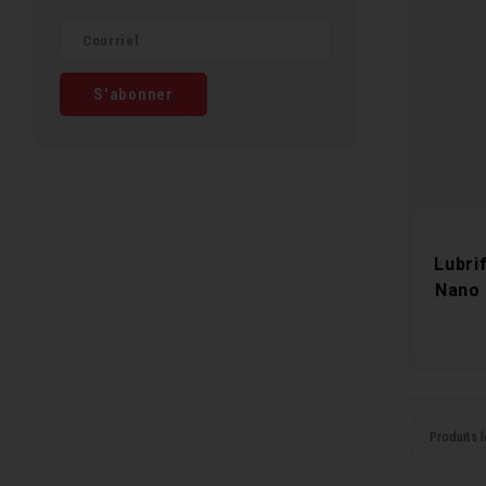
S'abonner
Lubri
Nano 
Produits l