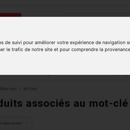
ries
Homme
Accessoires
Composantes
Liquidati
es de suivi pour améliorer votre expérience de navigation s
ser le trafic de notre site et pour comprendre la provenance
uite sur commandes de 99$ et plus*
Plusieurs boutiques po
Mots-clés
dirt care
duits associés au mot-clé 
es plus récents