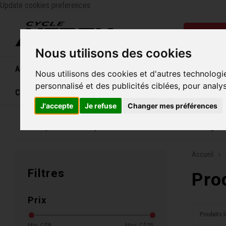
Update cookies preferences
Catégo
Nous utilisons des cookies
Accueil
Vélos
Souliers
Casques
Femme
Nous utilisons des cookies et d'autres technologi
personnalisé et des publicités ciblées, pour analy
Carte cadeau
J'accepte
Je refuse
Changer mes préférences
Entreprise familiale depuis 1970
Livraison grat
Accueil
Filtres
Pro
Prix
Produits l
Min: C$
0
Max: C$
25