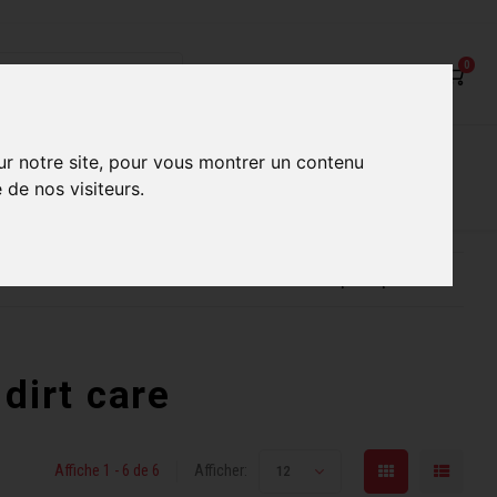
0
on
Nos Services
Nos boutiques
ur notre site, pour vous montrer un contenu
 de nos visiteurs.
ur mieux vous servir
Conseils d'experts qualifiés
dirt care
Affiche 1 - 6 de 6
Afficher:
12