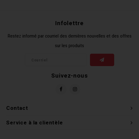
Récré
BMX
Prom
Panie
Clés 
Dérai
Derni
Infolettre
Trail
Miroi
Outil
Grou
Restez informé par courriel des dernières nouvelles et des offres
sur les produits
Cadr
Gard
Outil
Levie
Cloch
Pomp
Petit
Suivez-nous
Béqui
Suppo
Piéce
Entre
Outil
Piéce
Contact
Ensem
Service à la clientèle
Clés 