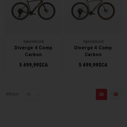
Récré
BMX
Prom
Panie
Clés 
Dérai
Derni
Trail
Miroi
Outil
Grou
Specialized
Specialized
Cadr
Gard
Outil
Levie
Diverge 4 Comp
Diverge 4 Comp
Carbon
Carbon
Cloch
Pomp
Petit
5 499,99$CA
5 499,99$CA
Béqui
Suppo
Piéce
Entre
Outil
Piéce
Afficher:
12
Ensem
Clés 