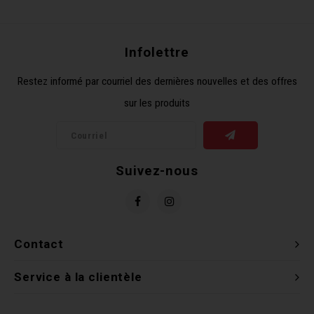
Récré
BMX
Prom
Panie
Clés 
Dérai
Derni
Infolettre
Trail
Miroi
Outil
Grou
Restez informé par courriel des dernières nouvelles et des offres
sur les produits
Cadr
Gard
Outil
Levie
Cloch
Pomp
Petit
Suivez-nous
Béqui
Suppo
Piéce
Entre
Outil
Piéce
Contact
Ensem
Service à la clientèle
Clés 