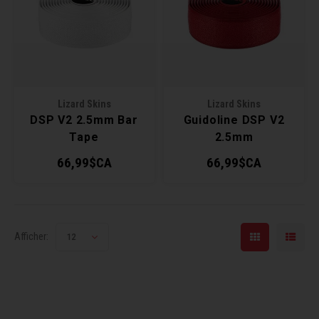
Récré
BMX
Prom
Panie
Clés 
Dérai
Derni
Trail
Miroi
Outil
Grou
Lizard Skins
Lizard Skins
Cadr
Gard
Outil
Levie
DSP V2 2.5mm Bar
Guidoline DSP V2
Tape
2.5mm
Cloch
Pomp
Petit
66,99$CA
66,99$CA
Béqui
Suppo
Piéce
Entre
Outil
Piéce
Afficher:
12
Ensem
Clés 