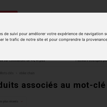
ries
Homme
Accessoires
Composantes
Liquidati
es de suivi pour améliorer votre expérience de navigation s
ser le trafic de notre site et pour comprendre la provenance
uite sur commandes de 99$ et plus*
Plusieurs boutiques po
Mots-clés
ebike chain
duits associés au mot-clé
es plus récents