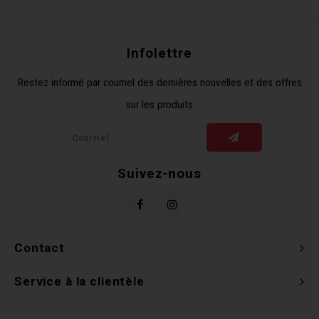
Récré
BMX
Prom
Panie
Clés 
Dérai
Derni
Infolettre
Trail
Miroi
Outil
Grou
Restez informé par courriel des dernières nouvelles et des offres
sur les produits
Cadr
Gard
Outil
Levie
Cloch
Pomp
Petit
Suivez-nous
Béqui
Suppo
Piéce
Entre
Outil
Piéce
Contact
Ensem
Service à la clientèle
Clés 