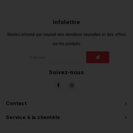
Récré
BMX
Prom
Panie
Clés 
Dérai
Derni
Infolettre
Trail
Miroi
Outil
Grou
Restez informé par courriel des dernières nouvelles et des offres
sur les produits
Cadr
Gard
Outil
Levie
Cloch
Pomp
Petit
Suivez-nous
Béqui
Suppo
Piéce
Entre
Outil
Piéce
Contact
Ensem
Service à la clientèle
Clés 