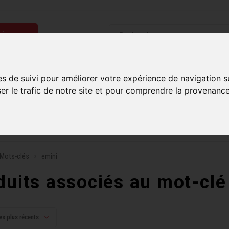
ries
Homme
Accessoires
Composantes
Liquidati
es de suivi pour améliorer votre expérience de navigation s
ser le trafic de notre site et pour comprendre la provenance
uite sur commandes de 99$ et plus*
Plusieurs boutiques po
Mots-clés
emini
duits associés au mot-clé
es plus récents