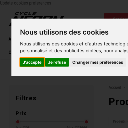
Update cookies preferences
Catégo
Nous utilisons des cookies
Accueil
Vélos
Souliers
Casques
Femme
Nous utilisons des cookies et d'autres technologi
personnalisé et des publicités ciblées, pour analy
Carte cadeau
J'accepte
Je refuse
Changer mes préférences
Entreprise familiale depuis 1970
Livraison grat
Accueil
Filtres
Pro
Prix
Produits l
Min: C$
0
Max: C$
2000