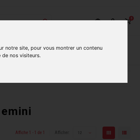
0
on
Nos Services
Nos boutiques
ur notre site, pour vous montrer un contenu
 de nos visiteurs.
ur mieux vous servir
Conseils d'experts qualifiés
 emini
Affiche 1 - 1 de 1
Afficher:
12