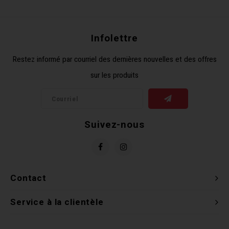
Récré
BMX
Prom
Panie
Clés 
Dérai
Derni
Infolettre
Trail
Miroi
Outil
Grou
Restez informé par courriel des dernières nouvelles et des offres
sur les produits
Cadr
Gard
Outil
Levie
Cloch
Pomp
Petit
Suivez-nous
Béqui
Suppo
Piéce
Entre
Outil
Piéce
Contact
Ensem
Service à la clientèle
Clés 