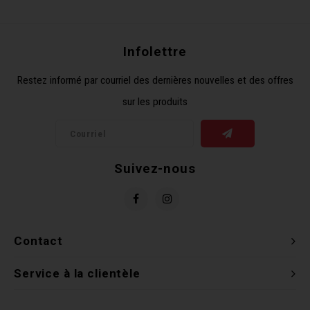
Récré
BMX
Prom
Panie
Clés 
Dérai
Derni
Infolettre
Trail
Miroi
Outil
Grou
Restez informé par courriel des dernières nouvelles et des offres
sur les produits
Cadr
Gard
Outil
Levie
Cloch
Pomp
Petit
Suivez-nous
Béqui
Suppo
Piéce
Entre
Outil
Piéce
Contact
Ensem
Service à la clientèle
Clés 