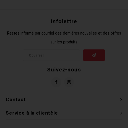
Récré
BMX
Prom
Panie
Clés 
Dérai
Derni
Infolettre
Trail
Miroi
Outil
Grou
Restez informé par courriel des dernières nouvelles et des offres
sur les produits
Cadr
Gard
Outil
Levie
Cloch
Pomp
Petit
Suivez-nous
Béqui
Suppo
Piéce
Entre
Outil
Piéce
Contact
Ensem
Service à la clientèle
Clés 