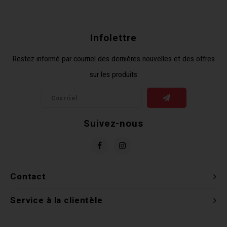
Récré
BMX
Prom
Panie
Clés 
Dérai
Derni
Infolettre
Trail
Miroi
Outil
Grou
Restez informé par courriel des dernières nouvelles et des offres
sur les produits
Cadr
Gard
Outil
Levie
Cloch
Pomp
Petit
Suivez-nous
Béqui
Suppo
Piéce
Entre
Outil
Piéce
Contact
Ensem
Service à la clientèle
Clés 