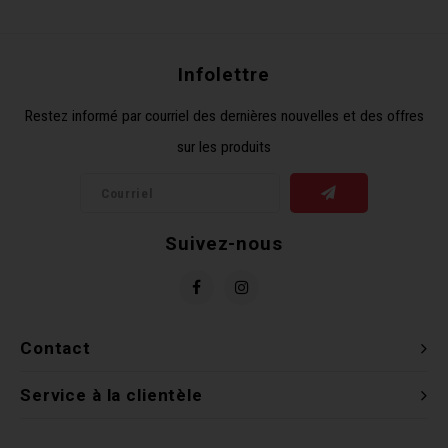
Récré
BMX
Prom
Panie
Clés 
Dérai
Derni
Infolettre
Trail
Miroi
Outil
Grou
Restez informé par courriel des dernières nouvelles et des offres
sur les produits
Cadr
Gard
Outil
Levie
Cloch
Pomp
Petit
Suivez-nous
Béqui
Suppo
Piéce
Entre
Outil
Piéce
Contact
Ensem
Service à la clientèle
Clés 