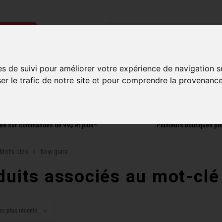
ries
Homme
Accessoires
Composantes
Liquidati
es de suivi pour améliorer votre expérience de navigation s
ser le trafic de notre site et pour comprendre la provenance
uite sur commandes de 99$ et plus*
Plusieurs boutiques po
Mots-clés
flow giara
duits associés au mot-clé
es plus récents