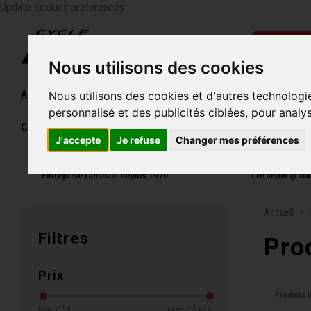
Update cookies preferences
Catégo
Nous utilisons des cookies
Accueil
Vélos
Souliers
Casques
Femme
Nous utilisons des cookies et d'autres technologi
personnalisé et des publicités ciblées, pour analy
Carte cadeau
J'accepte
Je refuse
Changer mes préférences
Entreprise familiale depuis 1970
Livraison grat
Accueil
Filtres
Pro
Prix
Produits l
Min: C$
0
Max: C$
150