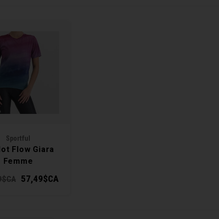
Sportful
lot Flow Giara
Femme
57,49$CA
9$CA