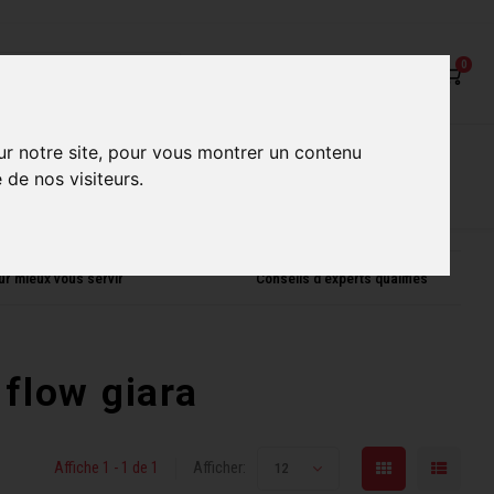
0
on
Nos Services
Nos boutiques
ur notre site, pour vous montrer un contenu
 de nos visiteurs.
ur mieux vous servir
Conseils d'experts qualifiés
 flow giara
Affiche 1 - 1 de 1
Afficher:
12