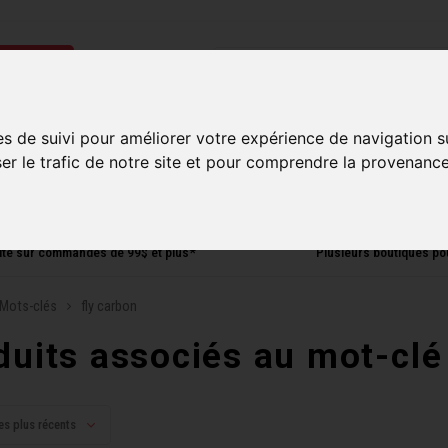
ries
Homme
Accessoires
Composantes
Liquidati
es de suivi pour améliorer votre expérience de navigation s
ser le trafic de notre site et pour comprendre la provenance
uite sur commandes de 99$ et plus*
Plusieurs boutiques po
Mots-clés
fly carbon
duits associés au mot-clé
es plus récents