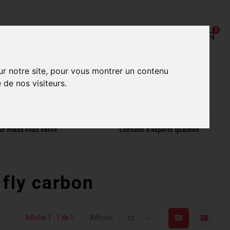
0
on
Nos Services
Nos boutiques
ur notre site, pour vous montrer un contenu
 de nos visiteurs.
ur mieux vous servir
Conseils d'experts qualifiés
 fly carbon
Affiche 1 - 1 de 1
Afficher:
12