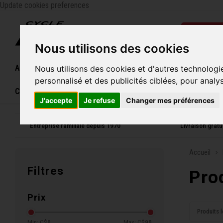
Update cookies preferences
Catégo
Nous utilisons des cookies
Accueil
Vélos
Souliers
Casques
Femme
Nous utilisons des cookies et d'autres technologi
personnalisé et des publicités ciblées, pour analy
Carte cadeau
J'accepte
Je refuse
Changer mes préférences
Entreprise familiale depuis 1970
Livraison grat
Accueil
Filtres
Pro
Prix
Produits l
Min: C$
0
Max: C$
90