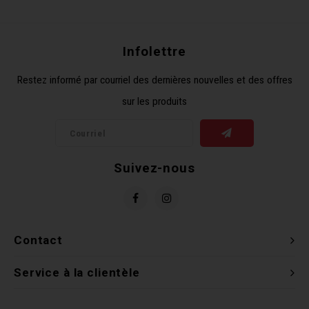
Récré
BMX
Prom
Panie
Clés 
Dérai
Derni
Infolettre
Trail
Miroi
Outil
Grou
Restez informé par courriel des dernières nouvelles et des offres
sur les produits
Cadr
Gard
Outil
Levie
Cloch
Pomp
Petit
Suivez-nous
Béqui
Suppo
Piéce
Entre
Outil
Piéce
Contact
Ensem
Service à la clientèle
Clés 